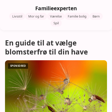
Familieexperten
Livsstil
Mor og far
Værelse
Familie bolig
Børn
Spil
En guide til at vælge
blomsterfrø til din have