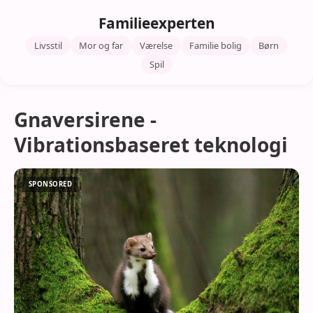
Familieexperten
Livsstil
Mor og far
Værelse
Familie bolig
Børn
Spil
Gnaversirene -
Vibrationsbaseret teknologi