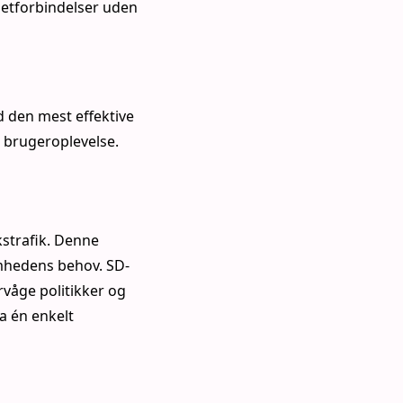
netforbindelser uden
d den mest effektive
e brugeroplevelse.
kstrafik. Denne
somhedens behov. SD-
rvåge politikker og
a én enkelt