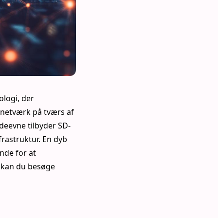
logi, der
netværk på tværs af
ydeevne tilbyder SD-
rastruktur. En dyb
nde for at
n kan du besøge