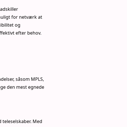
adskiller
ligt for netværk at
bilitet og
fektivt efter behov.
ndelser, såsom MPLS,
bruge den mest egnede
 teleselskaber. Med