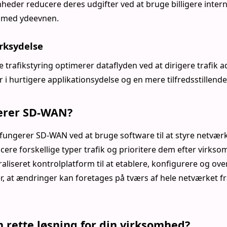
eder reducere deres udgifter ved at bruge billigere inter
 med ydeevnen.
rksydelse
e trafikstyring optimerer dataflyden ved at dirigere trafik a
er i hurtigere applikationsydelse og en mere tilfredsstillend
erer SD-WAN?
 fungerer SD-WAN ved at bruge software til at styre netvær
icere forskellige typer trafik og prioritere dem efter virk
liseret kontrolplatform til at etablere, konfigurere og ove
der, at ændringer kan foretages på tværs af hele netværket fr
 rette løsning for din virksomhed?