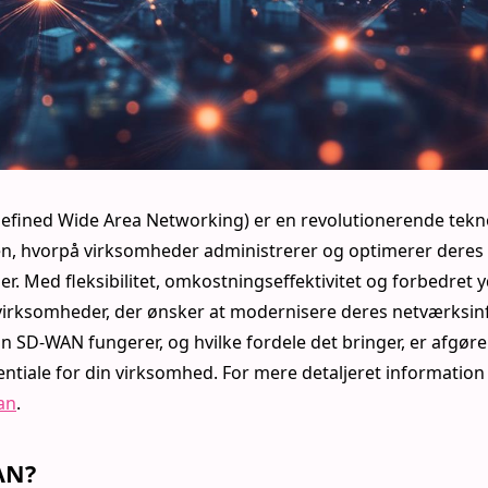
fined Wide Area Networking) er en revolutionerende tekno
, hvorpå virksomheder administrerer og optimerer deres 
er. Med fleksibilitet, omkostningseffektivitet og forbedret 
virksomheder, der ønsker at modernisere deres netværksinf
an SD-WAN fungerer, og hvilke fordele det bringer, er afgøre
ntiale for din virksomhed. For mere detaljeret informatio
an
.
AN?