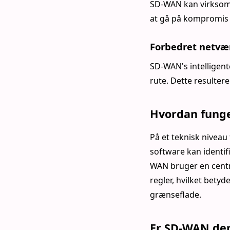
SD-WAN kan virksomh
at gå på kompromis
Forbedret netvæ
SD-WAN's intelligent
rute. Dette resulter
Hvordan fung
På et teknisk niveau
software kan identif
WAN bruger en centra
regler, hvilket bety
grænseflade.
Er SD-WAN den