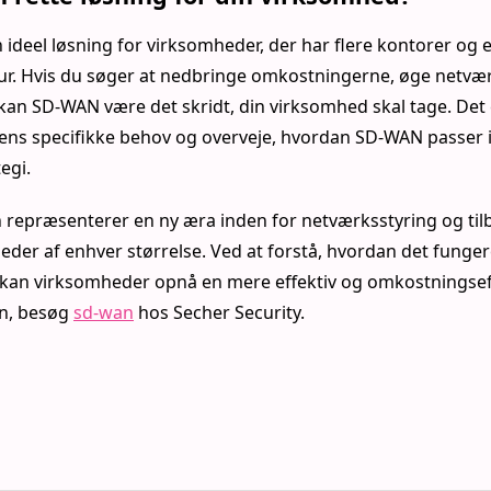
deel løsning for virksomheder, der har flere kontorer og e
r. Hvis du søger at nedbringe omkostningerne, øge netværke
an SD-WAN være det skridt, din virksomhed skal tage. Det e
ns specifikke behov og overveje, hvordan SD-WAN passer i
egi.
repræsenterer en ny æra inden for netværksstyring og til
eder af enhver størrelse. Ved at forstå, hvordan det funge
kan virksomheder opnå en mere effektiv og omkostningseff
on, besøg
sd-wan
hos Secher Security.