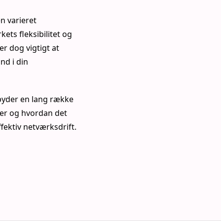
n varieret
ts fleksibilitet og
r dog vigtigt at
nd i din
byder en lang række
rer og hvordan det
ektiv netværksdrift.