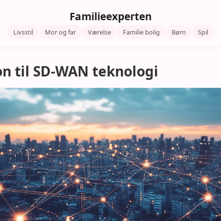
Familieexperten
Livsstil
Mor og far
Værelse
Familie bolig
Børn
Spil
on til SD-WAN teknologi