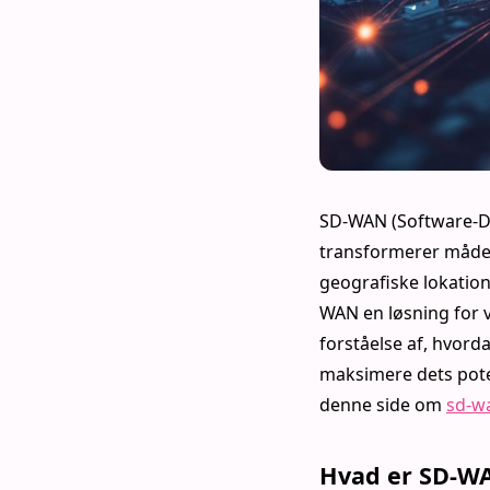
SD-WAN (Software-De
transformerer måden
geografiske lokation
WAN en løsning for 
forståelse af, hvord
maksimere dets pote
denne side om
sd-w
Hvad er SD-W