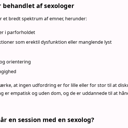
 behandlet af sexologer
r et bredt spektrum af emner, herunder:
r i parforholdet
tioner som erektil dysfunktion eller manglende lyst
 og orientering
ngighed
ærke, at ingen udfordring er for lille eller for stor til at di
ng er empatisk og uden dom, og de er uddannede til at hån
år en session med en sexolog?