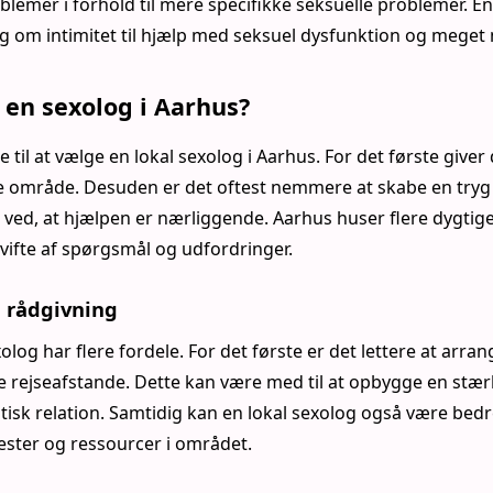
mer i forhold til mere specifikke seksuelle problemer. En
ng om intimitet til hjælp med seksuel dysfunktion og meget
 en sexolog i Aarhus?
til at vælge en lokal sexolog i Aarhus. For det første giver
ale område. Desuden er det oftest nemmere at skabe en tryg 
ed, at hjælpen er nærliggende. Aarhus huser flere dygtige
vifte af spørgsmål og udfordringer.
l rådgivning
xolog har flere fordele. For det første er det lettere at arr
e rejseafstande. Dette kan være med til at opbygge en stæ
tisk relation. Samtidig kan en lokal sexolog også være be
ester og ressourcer i området.