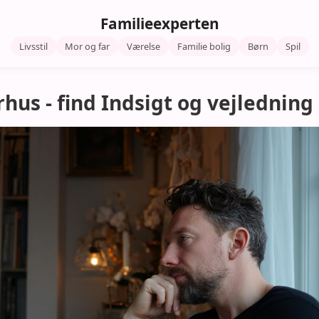
Familieexperten
Livsstil
Mor og far
Værelse
Familie bolig
Børn
Spil
hus - find Indsigt og vejledning