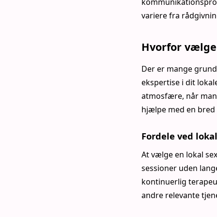
kommunikationsproble
variere fra rådgivni
Hvorfor vælge
Der er mange grunde 
ekspertise i dit lok
atmosfære, når man v
hjælpe med en bred 
Fordele ved loka
At vælge en lokal se
sessioner uden lang
kontinuerlig terapeu
andre relevante tjen