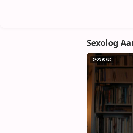
Sexolog Aar