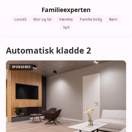
Familieexperten
Livsstil
Mor og far
Værelse
Familie bolig
Børn
Spil
Automatisk kladde 2