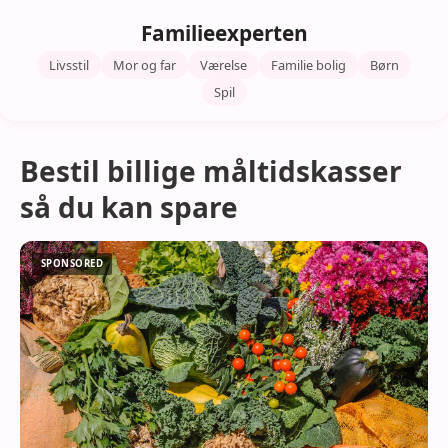
Familieexperten
Livsstil
Mor og far
Værelse
Familie bolig
Børn
Spil
Bestil billige måltidskasser
så du kan spare