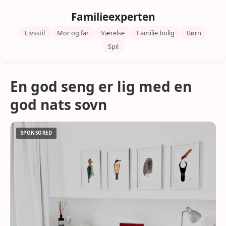
Familieexperten
Livsstil
Mor og far
Værelse
Familie bolig
Børn
Spil
En god seng er lig med en
god nats sovn