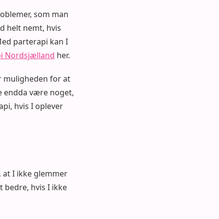
 problemer, som man
d helt nemt, hvis
Med parterapi kan I
i Nordsjælland
her.
er muligheden for at
ske endda være noget,
pi, hvis I oplever
, at I ikke glemmer
t bedre, hvis I ikke