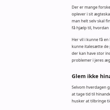
Der er mange forskel
oplever i sit ægtesk
man helt selv skal f
få hjælp til, hvorda
Her vil i kunne få en
kunne italesætte de p
der kan have stor ind
problemer i jeres æ
Glem ikke hin
Selvom hverdagen god
at tage tid til hinan
husker at tilbringe 