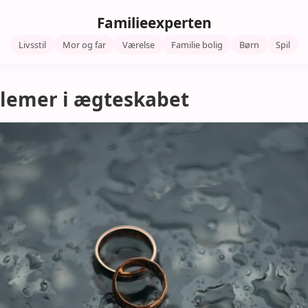
Familieexperten
Livsstil
Mor og far
Værelse
Familie bolig
Børn
Spil
blemer i ægteskabet