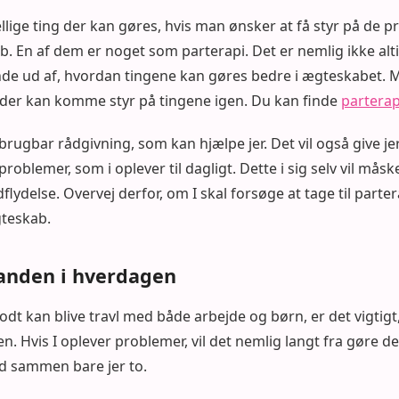
lige ting der kan gøres, hvis man ønsker at få styr på de
ab. En af dem er noget som parterapi. Det er nemlig ikke alti
inde ud af, hvordan tingene kan gøres bedre i ægteskabet. 
n der kan komme styr på tingene igen. Du kan finde
parterap
 brugbar rådgivning, som kan hjælpe jer. Det vil også give j
roblemer, som i oplever til dagligt. Dette i sig selv vil må
flydelse. Overvej derfor, om I skal forsøge at tage til partera
gteskab.
anden i hverdagen
t kan blive travl med både arbejde og børn, er det vigtigt
den. Hvis I oplever problemer, vil det nemlig langt fra gøre de
tid sammen bare jer to.