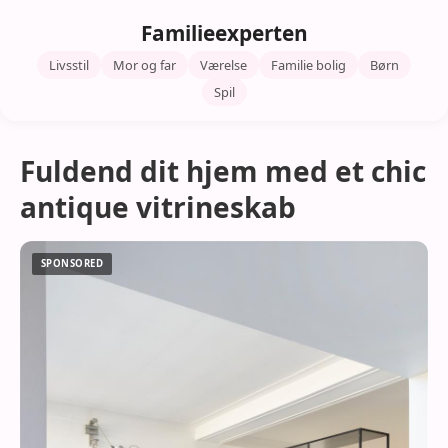
Familieexperten
Livsstil
Mor og far
Værelse
Familie bolig
Børn
Spil
Fuldend dit hjem med et chic
antique vitrineskab