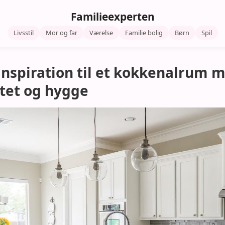
Familieexperten
Livsstil
Mor og far
Værelse
Familie bolig
Børn
Spil
 inspiration til et kokkenalrum 
itet og hygge