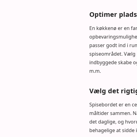
Optimer plads
En køkkenø er en fant
opbevaringsmulighed
passer godt ind i r
spiseområdet. Vælg e
indbyggede skabe og 
m.m.
Vælg det rigt
Spisebordet er en ce
måltider sammen. N
det daglige, og hvor
behagelige at sidde i