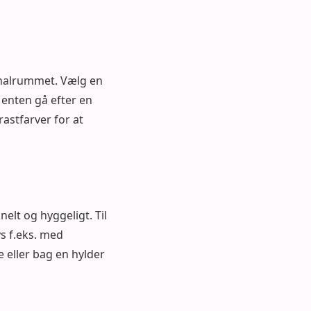
kenalrummet. Vælg en
enten gå efter en
astfarver for at
elt og hyggeligt. Til
s f.eks. med
e eller bag en hylder