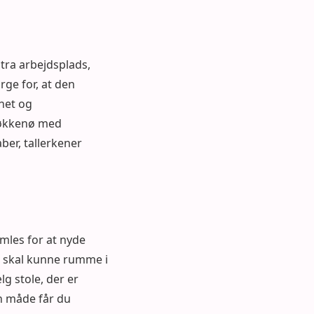
stra arbejdsplads,
ge for, at den
net og
 køkkenø med
ber, tallerkener
mles for at nyde
 skal kunne rumme i
g stole, der er
en måde får du