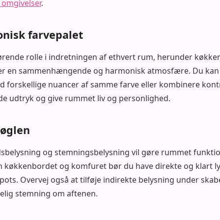
e omgivelser
.
nisk farvepalet
gørende rolle i indretningen af ethvert rum, herunder køk
aber en sammenhængende og harmonisk atmosfære. Du kan 
forskellige nuancer af samme farve eller kombinere kontr
de udtryk og give rummet liv og personlighed.
nøglen
dsbelysning og stemningsbelysning vil gøre rummet funktion
køkkenbordet og komfuret bør du have direkte og klart ly
pots. Overvej også at tilføje indirekte belysning under skab
gelig stemning om aftenen.