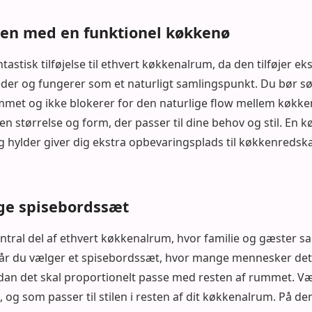
en med en funktionel køkkenø
astisk tilføjelse til ethvert køkkenalrum, da den tilføjer ek
er og fungerer som et naturligt samlingspunkt. Du bør sør
ummet og ikke blokerer for den naturlige flow mellem køkke
n størrelse og form, der passer til dine behov og stil. En
hylder giver dig ekstra opbevaringsplads til køkkenredska
ige spisebordssæt
ntral del af ethvert køkkenalrum, hvor familie og gæster sa
år du vælger et spisebordssæt, hvor mange mennesker det
dan det skal proportionelt passe med resten af rummet. Væl
, og som passer til stilen i resten af dit køkkenalrum. På d