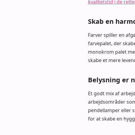
kvalitetstid i de rett
Skab en harmo
Farver spiller en af
farvepalet, der sk
monokrom palet med 
skabe et mere leven
Belysning er 
Et godt mix af arbej
arbejdsområder som 
pendellamper eller s
for at skabe en hyg