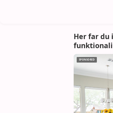
Her far du
funktional