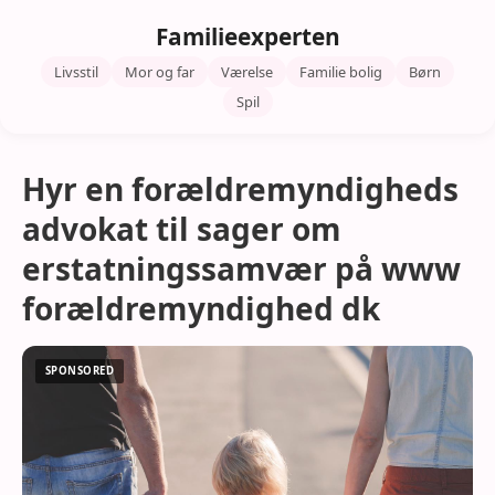
Familieexperten
Livsstil
Mor og far
Værelse
Familie bolig
Børn
Spil
Hyr en forældremyndigheds
advokat til sager om
erstatningssamvær på www
forældremyndighed dk