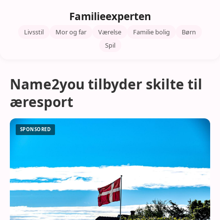
Familieexperten
Livsstil
Mor og far
Værelse
Familie bolig
Børn
Spil
Name2you tilbyder skilte til
æresport