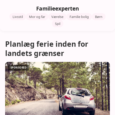
Familieexperten
Livsstil
Mor og far
Værelse
Familie bolig
Børn
Spil
Planlæg ferie inden for
landets grænser