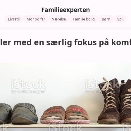
Familieexperten
Livsstil
Mor og far
Værelse
Familie bolig
Børn
Spil
vler med en særlig fokus på kom