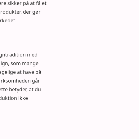
re sikker på at få et
produkter, der gør
rkedet.
igntradition med
esign, som mange
hagelige at have på
. Virksomheden går
tte betyder, at du
duktion ikke