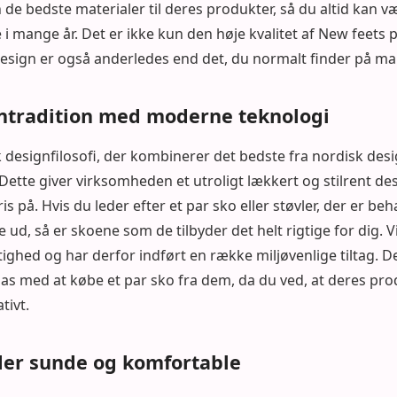
de bedste materialer til deres produkter, så du altid kan væ
e i mange år. Det er ikke kun den høje kvalitet af New feets 
esign er også anderledes end det, du normalt finder på ma
ntradition med moderne teknologi
 designfilosofi, der kombinerer det bedste fra nordisk des
Dette giver virksomheden et utroligt lækkert og stilrent d
s på. Hvis du leder efter et par sko eller støvler, der er be
te ud, så er skoene som de tilbyder det helt rigtige for dig
ghed og har derfor indført en række miljøvenlige tiltag. De
lpas med at købe et par sko fra dem, da du ved, at deres pro
tivt.
der sunde og komfortable