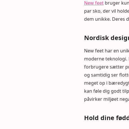
New feet
bruger kun 
par sko, der vil hold
dem unikke. Deres d
Nordisk desig
New feet har en unik
moderne teknologi. 
forbrugere sætter pri
og samtidig ser flot
meget op i bæredygti
kan føle dig godt ti
påvirker miljøet nega
Hold dine fød