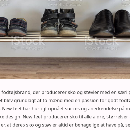
k fodtøjsbrand, der producerer sko og støvler med en særl
t blev grundlagt af to mænd med en passion for godt fodt
i. New feet har hurtigt opnået succes og anerkendelse på m
ke design. New feet producerer sko til alle aldre, størrelser
r, at deres sko og støvler altid er behagelige at have på, se