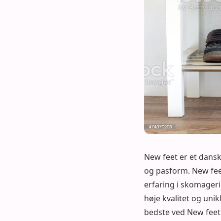
New feet er et dans
og pasform. New fee
erfaring i skomager
høje kvalitet og unik
bedste ved New feet e