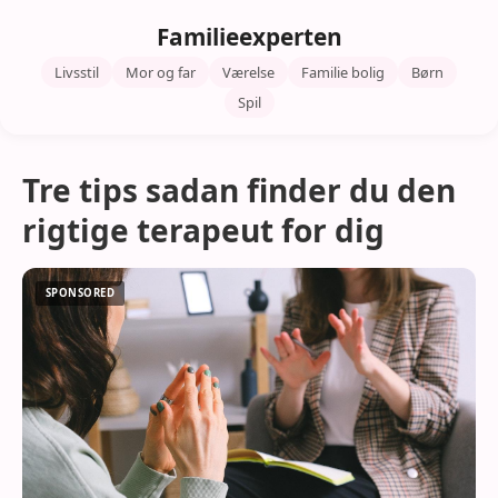
Familieexperten
Livsstil
Mor og far
Værelse
Familie bolig
Børn
Spil
Tre tips sadan finder du den
rigtige terapeut for dig